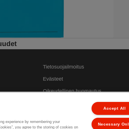
uudet
Tietosuojailmoitus
Evästeet
Oikeudellinen huomautus
Jälki
Accept All
Hallitse tietojani
ing experience by remembering your
Necessary On
Asiakastuki
Cookies”, you agree to the storing of cookies on