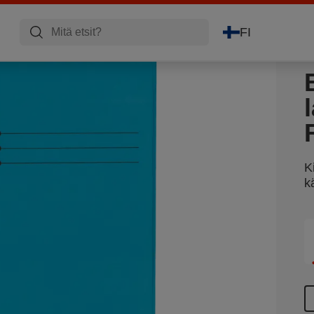
FI
K
k