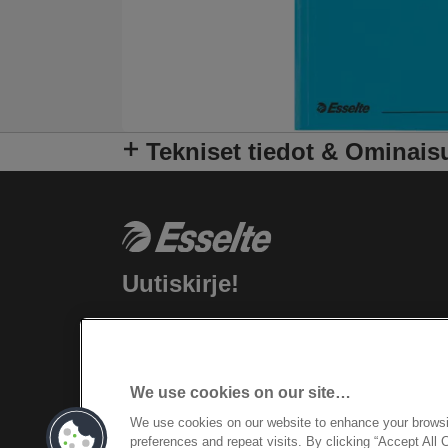
Tekniset tiedot & Ominais
Uutiskirje!
Pysy ajantasalla Esselte tapahtumista,
uusista tuotteista ja erikoistarjouksista.
Saat tíedot suoraan sähköpostiisi!
We use cookies on our site…
REKISTERÖIDY NYT
We use cookies on our website to enhance your brows
preferences and repeat visits. By clicking “Accept All 