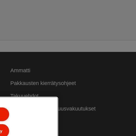
Ammatti
Pakkausten kierrätysohjeet
Takuuehdot
Vaatimustenmukaisuusvakuutukset
Sivukartta
ly