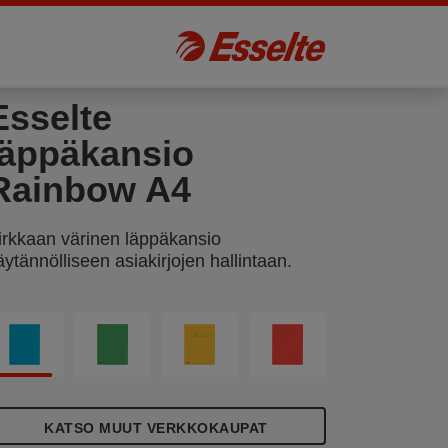
Esselte
läppäkansio
Rainbow A4
irkkaan värinen läppäkansio
äytännölliseen asiakirjojen hallintaan.
KATSO MUUT VERKKOKAUPAT