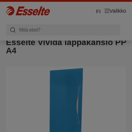
Valikko
FI
Esselte Vivida läppäkansio PP
A4