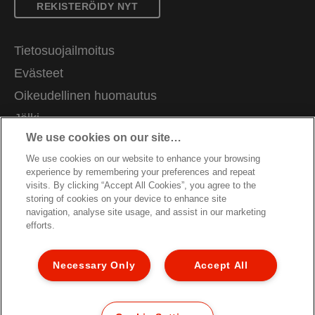
REKISTERÖIDY NYT
Tietosuojailmoitus
Evästeet
Oikeudellinen huomautus
Jälki
We use cookies on our site…
Hallitse tietojani
We use cookies on our website to enhance your browsing
Asiakastuki
experience by remembering your preferences and repeat
Ammatti
visits. By clicking “Accept All Cookies”, you agree to the
storing of cookies on your device to enhance site
Pakkausten kierrätysohjeet
navigation, analyse site usage, and assist in our marketing
efforts.
Takuuehdot
Vaatimustenmukaisuusvakuutukset
Necessary Only
Accept All
Sivukartta
© 2026 ACCO Brands. All Rights Reserved.