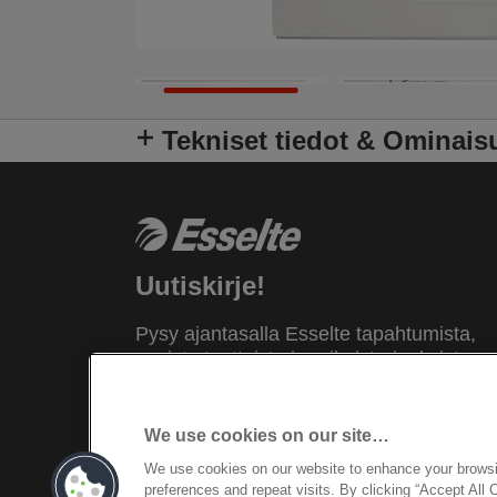
Tekniset tiedot & Ominais
Uutiskirje!
Pysy ajantasalla Esselte tapahtumista,
uusista tuotteista ja erikoistarjouksista.
Saat tíedot suoraan sähköpostiisi!
We use cookies on our site…
REKISTERÖIDY NYT
We use cookies on our website to enhance your brows
preferences and repeat visits. By clicking “Accept All 