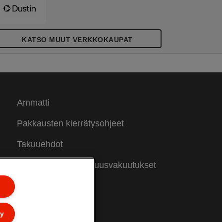
KATSO MUUT VERKKOKAUPAT
Ammatti
Pakkausten kierrätysohjeet
Takuuehdot
Vaatimustenmukaisuusvakuutukset
Sivukartta
ly