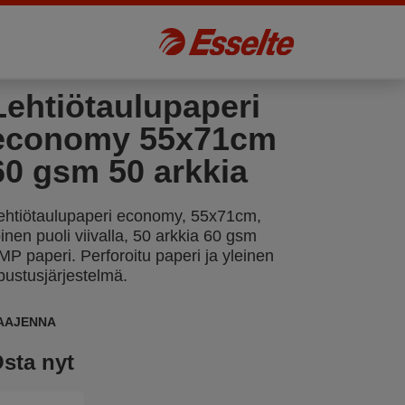
Lehtiötaulupaperi
economy 55x71cm
60 gsm 50 arkkia
ehtiötaulupaperi economy, 55x71cm,
oinen puoli viivalla, 50 arkkia 60 gsm
MP paperi. Perforoitu paperi ja yleinen
ipustusjärjestelmä.
AAJENNA
sta nyt