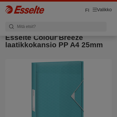
Valikko
FI
Esselte Colour'Breeze
laatikkokansio PP A4 25mm