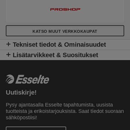
helppokäyttöinen joustava suljin, joka pitää sisällön
turvassa liikkeellä ollessaan, ja selkämyksen
etiketti, josta sisältö voidaan tunnistaa selkeästi.
Saatavana on valikoima elinvoimaisia värejä, ja ne
on viimeistelty raikkaalla ja modernilla
KATSO MUUT VERKKOKAUPAT
Colour'Breeze-kuvioinnilla. Raikas tuulahdus
elämääsi!
Tekniset tiedot & Ominaisuudet
Lisätarvikkeet & Suositukset
Uutiskirje!
Pysy ajantasalla Esselte tapahtumista, uusista
tuotteista ja erikoistarjouksista. Saat tíedot suoraan
sähköpostiisi!