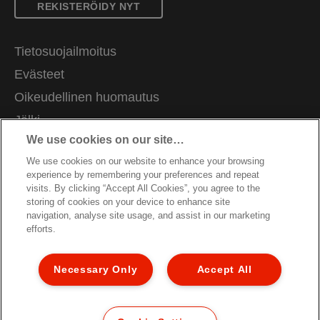
REKISTERÖIDY NYT
Tietosuojailmoitus
Evästeet
Oikeudellinen huomautus
Jälki
We use cookies on our site…
Hallitse tietojani
We use cookies on our website to enhance your browsing
Asiakastuki
experience by remembering your preferences and repeat
Ammatti
visits. By clicking “Accept All Cookies”, you agree to the
storing of cookies on your device to enhance site
Pakkausten kierrätysohjeet
navigation, analyse site usage, and assist in our marketing
efforts.
Takuuehdot
Vaatimustenmukaisuusvakuutukset
Necessary Only
Accept All
Sivukartta
© 2026 ACCO Brands. All Rights Reserved.