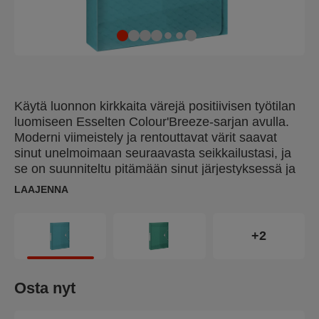
Käytä luonnon kirkkaita värejä positiivisen työtilan
luomiseen Esselten Colour'Breeze-sarjan avulla.
Moderni viimeistely ja rentouttavat värit saavat
sinut unelmoimaan seuraavasta seikkailustasi, ja
se on suunniteltu pitämään sinut järjestyksessä ja
motivoituneena opiskelun tai työn aikana. Esselte
LAAJENNA
Colour'Breeze A4 laatikkokansio on kevyt ja
laajeneva kansio, jota voidaan käyttää kansioiden,
muistiinpanojen, projektien ja muiden
+2
Colour'Breeze-sarjan tuotteiden, kuten
kulmalukkokansioiden kuljettamiseen tai
säilyttämiseen. Selkämyksen leveys on 25 mm, ja
Osta nyt
siihen mahtuu jopa 200 arkkia A4-paperia (80
g/m²). Tässä muovisessa laatikkokansiossa on