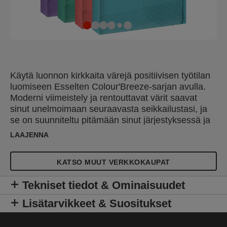
Käytä luonnon kirkkaita värejä positiivisen työtilan
luomiseen Esselten Colour'Breeze-sarjan avulla.
Moderni viimeistely ja rentouttavat värit saavat
sinut unelmoimaan seuraavasta seikkailustasi, ja
se on suunniteltu pitämään sinut järjestyksessä ja
motivoituneena opiskelun tai työn aikana. Esselte
LAAJENNA
Colour'Breeze A4 laatikkokansio on kevyt ja
laajeneva kansio, jota voidaan käyttää kansioiden,
KATSO MUUT VERKKOKAUPAT
muistiinpanojen, projektien ja muiden
Colour'Breeze-sarjan tuotteiden, kuten
Tekniset tiedot & Ominaisuudet
kulmalukkokansioiden kuljettamiseen tai
säilyttämiseen. Sen selkämyksen leveys on 40
Lisätarvikkeet & Suositukset
mm, ja siihen mahtuu jopa 350 arkkia A4-paperia
(80 g/m²). Tässä muovisessa laatikkokansiossa on