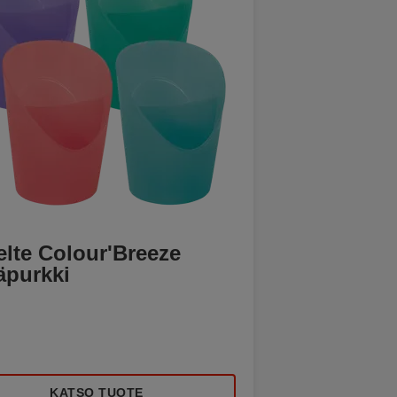
elte Colour'Breeze
äpurkki
KATSO TUOTE