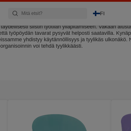
FI
 täydellisesti siistin työtilan ylläpitämiseen. Vakaan alust
ttä työpöydän tavarat pysyvät helposti saatavilla. Kynäp
teissamme yhdistyy käytännöllisyys ja tyylikäs ulkonäkö. 
 organisoinnin voi tehdä tyylikkäästi.