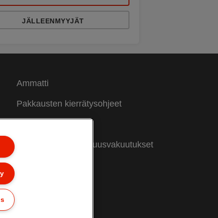
JÄLLEENMYYJÄT
Ammatti
Pakkausten kierrätysohjeet
Takuuehdot
Vaatimustenmukaisuusvakuutukset
Sivukartta
ly
gs