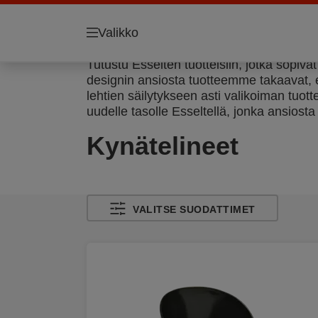
Valikko
Tutustu Esselten tuotteisiin, jotka sopivat
designin ansiosta tuotteemme takaavat, e
lehtien säilytykseen asti valikoiman tuot
uudelle tasolle Esseltellä, jonka ansiosta
Kynätelineet
VALITSE SUODATTIMET