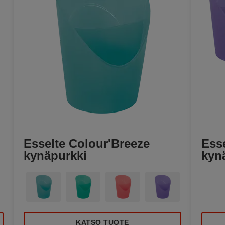
Esselte Colour'Breeze
Ess
kynäpurkki
kyn
KATSO TUOTE