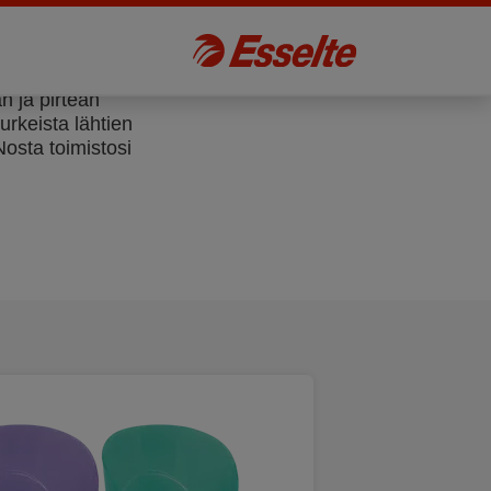
an ja pirteän
urkeista lähtien
Nosta toimistosi