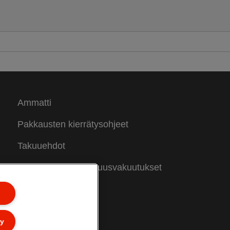
sitteiden ja paperitöiden säilytykseen.
ämä läpinäkyvät lehtien kansiopidikkeet
opivat erinomaisesti työpöydille tai
yllyille, ja niiden selkäkorkeutta on
ienennetty, jotta sisältö pysyy näkyvissä
a on helposti saatavilla. Saatavana on
alikoima elinvoimaisia värejä, ja ne on
iimeistelty raikkaalla ja modernilla
olour'Breeze-kuvioinnilla. Raikas
Ammatti
uulahdus elämääsi!
Pakkausten kierrätysohjeet
Takuuehdot
Vaatimustenmukaisuusvakuutukset
Sivukartta
ly