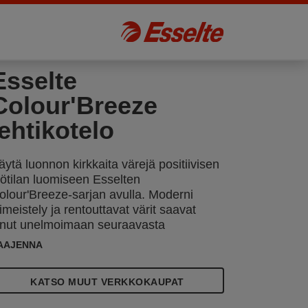
Esselte
Colour'Breeze
lehtikotelo
äytä luonnon kirkkaita värejä positiivisen
yötilan luomiseen Esselten
olour'Breeze-sarjan avulla. Moderni
iimeistely ja rentouttavat värit saavat
inut unelmoimaan seuraavasta
eikkailustasi, ja se on suunniteltu
AAJENNA
itämään sinut järjestyksessä ja
otivoituneena opiskelun tai työn aikana.
KATSO MUUT VERKKOKAUPAT
sselte Colour'Breeze A4 lehtikotelo on
uunniteltu luetteloiden, aikakauslehtien,