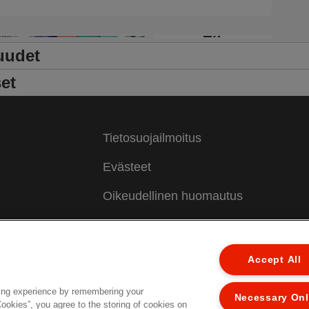
e
N
+4
s
uudet
h
p
et
j
v
v
C
Tietosuojailmoitus
t
Evästeet
Oikeudellinen huomautus
Jälki
Hallitse tietojani
Accept All
Asiakastuki
ing experience by remembering your
Necessary On
Cookies”, you agree to the storing of cookies on