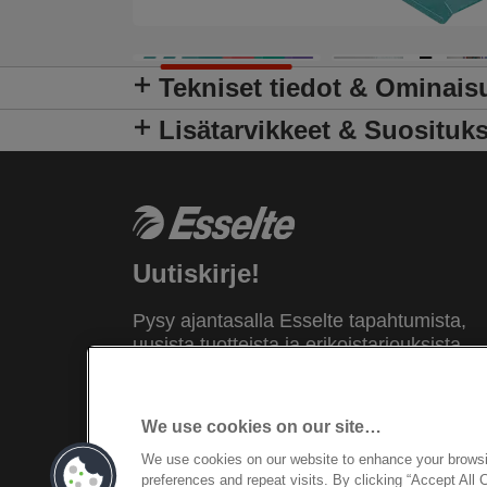
Tekniset tiedot & Ominais
Lisätarvikkeet & Suosituks
Uutiskirje!
Pysy ajantasalla Esselte tapahtumista,
uusista tuotteista ja erikoistarjouksista.
Saat tíedot suoraan sähköpostiisi!
REKISTERÖIDY NYT
We use cookies on our site…
We use cookies on our website to enhance your brows
preferences and repeat visits. By clicking “Accept All 