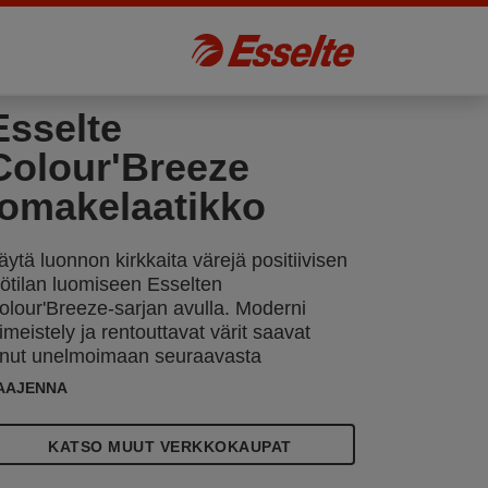
Esselte
Colour'Breeze
lomakelaatikko
äytä luonnon kirkkaita värejä positiivisen
yötilan luomiseen Esselten
olour'Breeze-sarjan avulla. Moderni
iimeistely ja rentouttavat värit saavat
inut unelmoimaan seuraavasta
eikkailustasi, ja se on suunniteltu
AAJENNA
itämään sinut järjestyksessä ja
otivoituneena opiskelun tai työn aikana.
KATSO MUUT VERKKOKAUPAT
sselte Colour'Breeze A4 lomakelaatikko
itää työpöydät siisteinä ja puhtaina ja