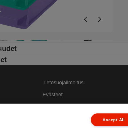
p
s
v
k
y
S
+5
v
m
uudet
R
et
Tietosuojailmoitus
Evästeet
Oikeudellinen huomautus
Jälki
Accept All