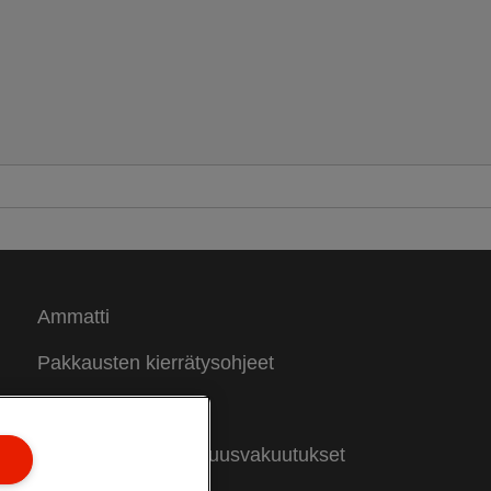
itää asiakirjat näkyvillä ja helposti
aatavilla. Nämä läpinäkyvät pöytälaatikot
oidaan pinota useisiin eri
okoonpanoihin, joten voit luoda
ksilöllisen arkistointijärjestelmän.
aatavana on valikoima elinvoimaisia
ärejä, ja ne on viimeistelty raikkaalla ja
odernilla Colour'Breeze-kuvioinnilla.
aikas tuulahdus elämääsi!
Ammatti
Pakkausten kierrätysohjeet
Takuuehdot
Vaatimustenmukaisuusvakuutukset