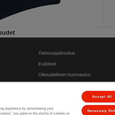
uudet
Tietosuojailmoitus
Evästeet
Oikeudellinen huomautus
Jälki
Hallitse tietojani
Accept All
Asiakastuki
ing experience by remembering your
Necessary On
Cookies”, you agree to the storing of cookies on