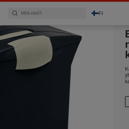
FI
K
y
k