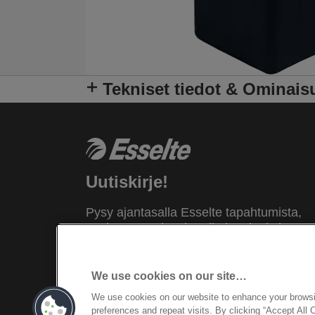
Tekniset tiedot & Ominais
Uutiskirje!
Pysy ajantasalla Esselte tapahtumista,
uusista tuotteista ja erikoistarjouksista.
Saat tíedot suoraan sähköpostiisi!
We use cookies on our site…
REKISTERÖIDY NYT
We use cookies on our website to enhance your brows
preferences and repeat visits. By clicking “Accept All 