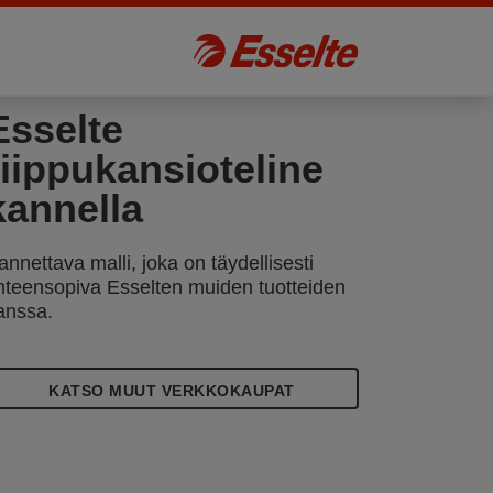
Esselte
riippukansioteline
kannella
annettava malli, joka on täydellisesti
hteensopiva Esselten muiden tuotteiden
anssa.
KATSO MUUT VERKKOKAUPAT