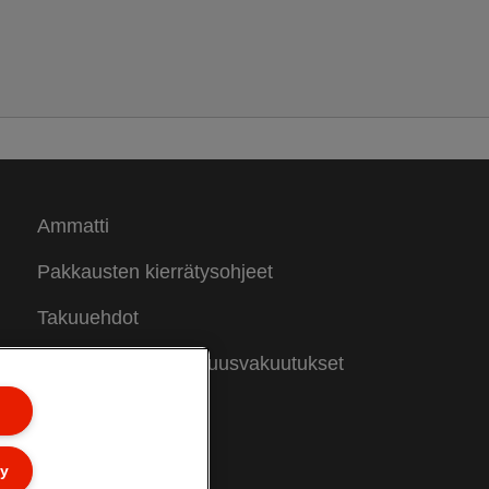
Ammatti
Pakkausten kierrätysohjeet
Takuuehdot
Vaatimustenmukaisuusvakuutukset
Sivukartta
ly