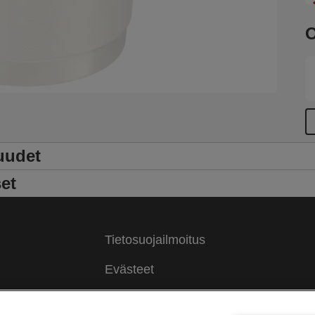
O
uudet
et
Tietosuojailmoitus
Evästeet
Oikeudellinen huomautus