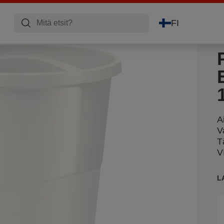
FI
A
V
T
V
L