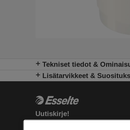
Tekniset tiedot & Ominais
Lisätarvikkeet & Suosituks
Uutiskirje!
Pysy ajantasalla Esselte tapahtumista,