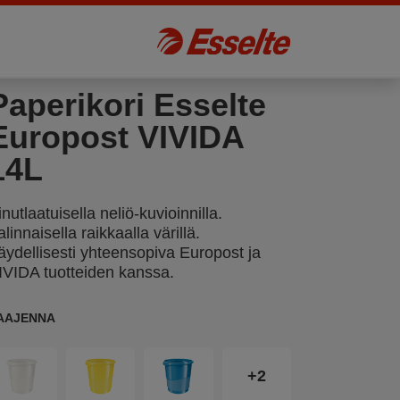
Paperikori Esselte
Europost VIVIDA
14L
inutlaatuisella neliö-kuvioinnilla.
alinnaisella raikkaalla värillä.
äydellisesti yhteensopiva Europost ja
IVIDA tuotteiden kanssa.
AAJENNA
+2