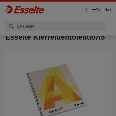
Valikko
FI
Esselte KierreluentolehtiöA5