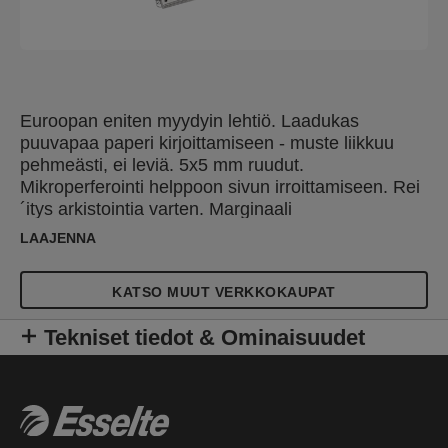
Euroopan eniten myydyin lehtiö. Laadukas
puuvapaa paperi kirjoittamiseen - muste liikkuu
pehmeästi, ei leviä. 5x5 mm ruudut.
Mikroperferointi helppoon sivun irroittamiseen. Rei
´itys arkistointia varten. Marginaali
harmaanvärisenä (viivalehtiössä). 250g etukansi.
LAAJENNA
Vahva takakansi tukee kirjoittaessa. Pohjoismainen
Joutsen-ympäristömerkki.
KATSO MUUT VERKKOKAUPAT
Tekniset tiedot & Ominaisuudet