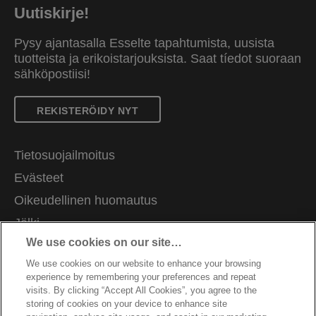
Uutiskirje!
Pysy ajantasalla Esselte tapahtumista, uusista
tuotteista ja erikoistarjouksista. Saat tíedot suoraan
sähköpostiisi!
REKISTERÖIDY NYT
Tietosuojailmoitus
Evästeet
Oikeudellinen huomautus
Jälki
We use cookies on our site…
Hallitse tietojani
We use cookies on our website to enhance your browsing
Asiakastuki
experience by remembering your preferences and repeat
Ammatti
visits. By clicking “Accept All Cookies”, you agree to the
storing of cookies on your device to enhance site
Pakkausten kierrätysohjeet