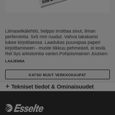
Liimaselkälehtiö, helppo irroittaa sivut, ilman
perferointia. 5x5 mm ruudut. Vahva takakansi
tukee kirjoittaessa. Laadukas puuvapaa paperi
kirjoittamiseen - muste liikkuu pehmeästi, ei leviä.
Rei´itys arkistointia varten.Pohjoismainen Joutsen-
ympäristömerkki.
LAAJENNA
KATSO MUUT VERKKOKAUPAT
Tekniset tiedot & Ominaisuudet