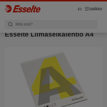
Valikko
FI
Esselte Liimaselkälehtiö A4