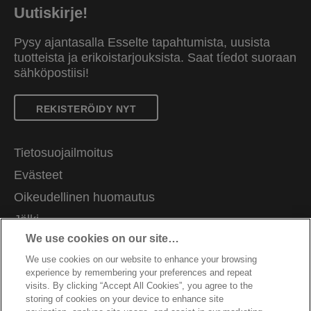
Uutiskirje!
Pysy ajantasalla Esselte tapahtumista, uusista
tuotteista ja erikoistarjouksista. Saat tíedot suoraan
sähköpostiisi!
REKISTERÖIDY NYT
Tietosuojailmoitus
Evästeet
Oikeudellinen huomautus
Jälki
We use cookies on our site…
Hallitse tietojani
We use cookies on our website to enhance your browsing
Asiakastuki
experience by remembering your preferences and repeat
Ammatti
visits. By clicking “Accept All Cookies”, you agree to the
storing of cookies on your device to enhance site
Pakkausten kierrätysohjeet