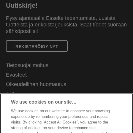
Uutiskirje!
Pysy ajantasalla Esselte tapahtumista, uusista
tuotteista ja erikoistarjouksista. Saat tíedot suoraan
sähköpostiisi!
REKISTERÖIDY NYT
Tietosuojailmoitus
Evästeet
Oikeudellinen huomautus
Jälki
We use cookies on our site…
Hallitse tietojani
We use cookies on our website to enhance your browsing
Asiakastuki
experience by remembering your preferences and repeat
Ammatti
visits. By clicking “Accept All Cookies”, you agree to the
storing of cookies on your device to enhance site
Pakkausten kierrätysohjeet