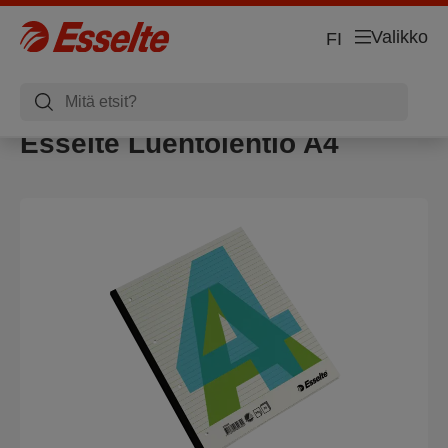
Valikko
FI
Esselte Luentolehtiö A4