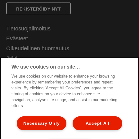
REKISTERÖIDY NYT
Tietosuojailmoitus
Evästeet
Oikeudellinen huomautus
Jälki
We use cookies on our site…
Hallitse tietojani
We use cookies on our website to enhance your browsing
Asiakastuki
experience by remembering your preferences and repeat
Ammatti
visits. By clicking “Accept All Cookies”, you agree to the
storing of cookies on your device to enhance site
Pakkausten kierrätysohjeet
navigation, analyse site usage, and assist in our marketing
efforts.
Takuuehdot
Vaatimustenmukaisuusvakuutukset
Necessary Only
Accept All
Sivukartta