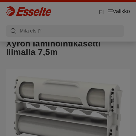
Valikko
FI
Xyron laminointikasetti
liimalla 7,5m