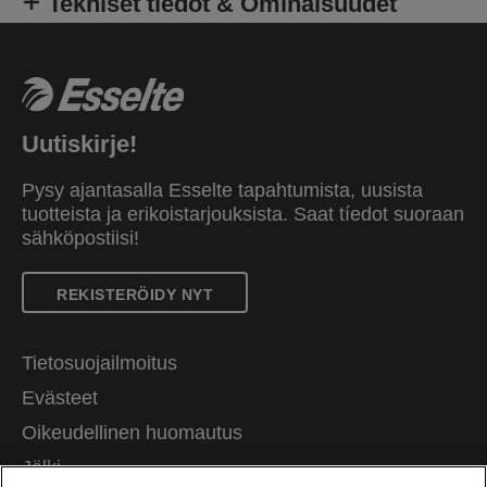
Tekniset tiedot & Ominaisuudet
Uutiskirje!
Pysy ajantasalla Esselte tapahtumista, uusista
tuotteista ja erikoistarjouksista. Saat tíedot suoraan
sähköpostiisi!
REKISTERÖIDY NYT
Tietosuojailmoitus
Evästeet
Oikeudellinen huomautus
Jälki