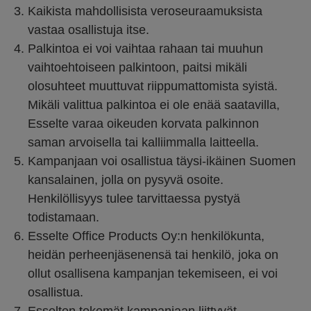
Kaikista mahdollisista veroseuraamuksista
vastaa osallistuja itse.
Palkintoa ei voi vaihtaa rahaan tai muuhun
vaihtoehtoiseen palkintoon, paitsi mikäli
olosuhteet muuttuvat riippumattomista syistä.
Mikäli valittua palkintoa ei ole enää saatavilla,
Esselte varaa oikeuden korvata palkinnon
saman arvoisella tai kalliimmalla laitteella.
Kampanjaan voi osallistua täysi-ikäinen Suomen
kansalainen, jolla on pysyvä osoite.
Henkilöllisyys tulee tarvittaessa pystyä
todistamaan.
Esselte Office Products Oy:n henkilökunta,
heidän perheenjäsenensä tai henkilö, joka on
ollut osallisena kampanjan tekemiseen, ei voi
osallistua.