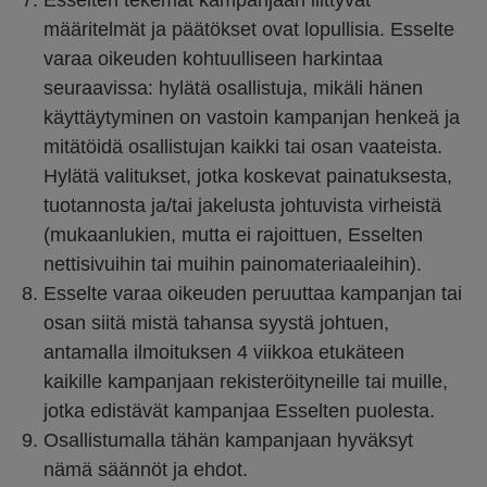
Esselten tekemät kampanjaan liittyvät
määritelmät ja päätökset ovat lopullisia. Esselte
varaa oikeuden kohtuulliseen harkintaa
seuraavissa: hylätä osallistuja, mikäli hänen
käyttäytyminen on vastoin kampanjan henkeä ja
mitätöidä osallistujan kaikki tai osan vaateista.
Hylätä valitukset, jotka koskevat painatuksesta,
tuotannosta ja/tai jakelusta johtuvista virheistä
(mukaanlukien, mutta ei rajoittuen, Esselten
nettisivuihin tai muihin painomateriaaleihin).
Esselte varaa oikeuden peruuttaa kampanjan tai
osan siitä mistä tahansa syystä johtuen,
antamalla ilmoituksen 4 viikkoa etukäteen
kaikille kampanjaan rekisteröityneille tai muille,
jotka edistävät kampanjaa Esselten puolesta.
Osallistumalla tähän kampanjaan hyväksyt
nämä säännöt ja ehdot.