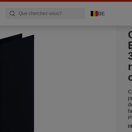
BE
C
p
d
f
P
D