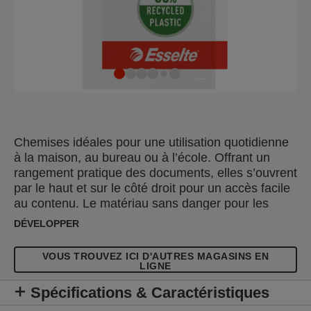
Chemises idéales pour une utilisation quotidienne
à la maison, au bureau ou à l’école. Offrant un
rangement pratique des documents, elles s’ouvrent
par le haut et sur le côté droit pour un accès facile
au contenu. Le matériau sans danger pour les
photocopies et sans acide garantit une protection
DÉVELOPPER
complète des documents. Fabriquées en plastique
PP (polypropylène) avec 30 % de plastique recyclé
VOUS TROUVEZ ICI D'AUTRES MAGASINS EN
pré-consommation, 100 % recyclable.
LIGNE
Spécifications & Caractéristiques