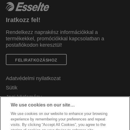
Iratkozz fel!
Rendelkezz naprakész információkkal a
termékekkel, promóciókkal kapcsolatban a
postafiókodon keresztül!
FELIRATKOZÁSHOZ
Adatvédelmi nyilatkozat
Sütik
Jogi közlemény
We use cookies on our site…
Impresszum
We use cookies on our website to enhance your browsing
Adataim kezelése
experience by remembering your preferences and repeat
Álláslehetőségek
visits. By clicking “Accept All Cookies”, you agree to the