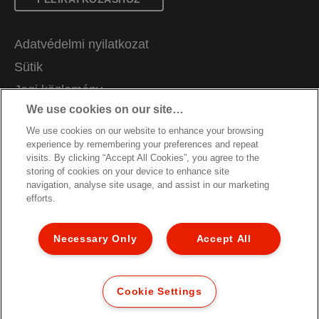
Adatvédelmi nyilatkozat
Sütik
Jogi közlemény
We use cookies on our site…
Impresszum
We use cookies on our website to enhance your browsing
Adataim kezelése
experience by remembering your preferences and repeat
Álláslehetőségek
visits. By clicking “Accept All Cookies”, you agree to the
storing of cookies on your device to enhance site
Csomagolás újrahasznosítási útmutató
navigation, analyse site usage, and assist in our marketing
efforts.
Jótállási feltételek
Megfelelőségi nyilatkozatok
Necessary Only
Accept All
Oldaltérkép
© 2026 ACCO Brands. All Rights Reserved.
Cookie Settings