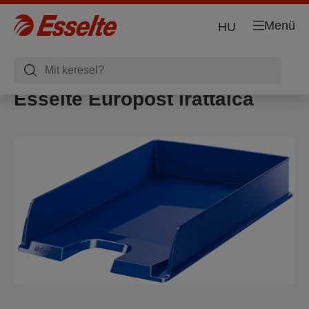
Menü
HU
Esselte Europost irattálca