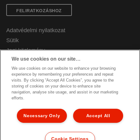
FELIRATKOZÁSHOZ
Adatvédelmi nyilatkozat
Sütik
Jogi közlemény
We use cookies on our site…
Impresszum
We use cookies on our website to enhance your browsing
Adataim kezelése
experience by remembering your preferences and repeat
Álláslehetőségek
visits. By clicking “Accept All Cookies”, you agree to the
storing of cookies on your device to enhance site
Csomagolás újrahasznosítási útmutató
navigation, analyse site usage, and assist in our marketing
efforts.
Jótállási feltételek
Megfelelőségi nyilatkozatok
Necessary Only
Accept All
Oldaltérkép
© 2026 ACCO Brands. All Rights Reserved.
Cookie Settings