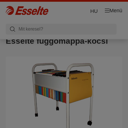
Menü
HU
Esselte függőmappa-kocsi