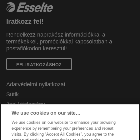
Iratkozz fel!
Rendelkezz naprakész információkkal a
termékekkel, promóciókkal kapcsolatban a
postafiókodon keresztül!
FELIRATKOZÁSHOZ
Adatvédelmi nyilatkozat
Sütik
Jogi közlemény
We use cookies on our site…
Impresszum
We use cookies on our website to enhance your browsing
Adataim kezelése
experience by remembering your preferences and repeat
Álláslehetőségek
visits. By clicking “Accept All Cookies”, you agree to the