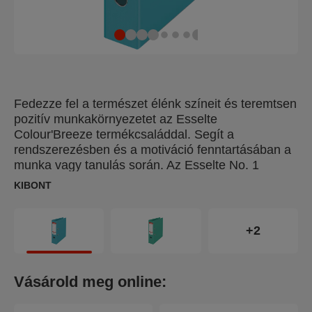
Fedezze fel a természet élénk színeit és teremtsen
pozitív munkakörnyezetet az Esselte
Colour'Breeze termékcsaláddal. Segít a
rendszerezésben és a motiváció fenntartásában a
munka vagy tanulás során. Az Esselte No. 1
Colour'Breeze iratrendező egy tartós kialakítású,
KIBONT
emelőkaros iratrendező, mely akár 500 lap
lefűzésére is alkalmas otthon vagy az irodában. Ez
a dekoratív mappa szabadalmaztatott Esselte No.
+2
1 emelőkaros szerkezettel rendelkezik, amely
garantáltan pontosan záródik még 10 000
használat után is. Borító rögzítő gyűrűk, kihúzólyuk
Vásárold meg online:
és élvédő fémsín a könnyű használat és a
dokumentumok biztonságos tárolása érdekében.