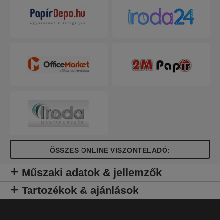
Élénk színválasztékban, friss és modern
Colour'Breeze dombornyomott mintázattal.
Colour'Breeze - a frissesség szele.
ÖSSZES ONLINE VISZONTELADÓ:
Műszaki adatok & jellemzők
Tartozékok & ajánlások