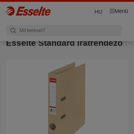
Menü
HU
Esselte Standard iratrendező