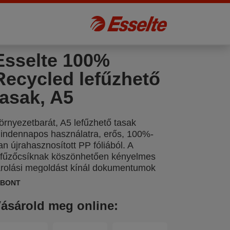
Esselte 100%
Recycled lefűzhető
tasak, A5
örnyezetbarát, A5 lefűzhető tasak
indennapos használatra, erős, 100%-
an újrahasznosított PP fóliából. A
efűzőcsíknak köszönhetően kényelmes
árolási megoldást kínál dokumentumok
endszerezéséhez iratrendezőkben,
IBONT
yűrűskönyvekben. A teljes termék
jrahasznosítható. Karton dobozos
ásárold meg online:
somagolásban, mely ugyancsak 100%-
an újrahasznosított és 100%-ban