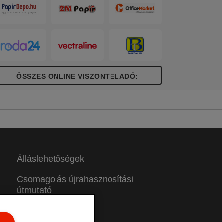
jrahasznosítható. Európában gyártott
ermék. UL által ellenőrzött
jrahasznosított tartalom.
ÖSSZES ONLINE VISZONTELADÓ:
Álláslehetőségek
Csomagolás újrahasznosítási
útmutató
Jótállási feltételek