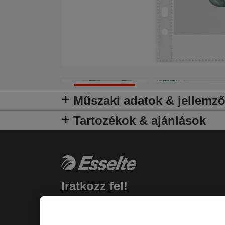
Műszaki adatok & jellemz
Tartozékok & ajánlások
Iratkozz fel!
Rendelkezz naprakész információkkal a
termékekkel, promóciókkal kapcsolatban