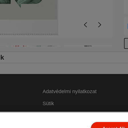
ú
t
ú
+6
ők
Adatvédelmi nyilatkozat
Sütik
Jogi közlemény
 a
Impresszum