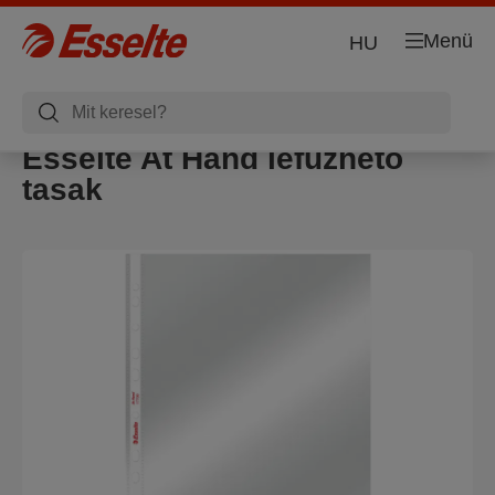
Menü
HU
Esselte At Hand lefűzhető
tasak