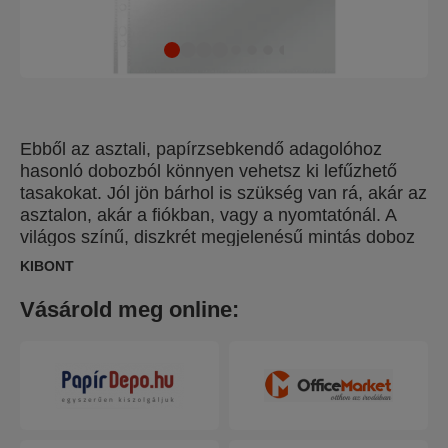
Ebből az asztali, papírzsebkendő adagolóhoz
hasonló dobozból könnyen vehetsz ki lefűzhető
tasakokat. Jól jön bárhol is szükség van rá, akár az
asztalon, akár a fiókban, vagy a nyomtatónál. A
világos színű, diszkrét megjelenésű mintás doboz
könnyen belesimul a legváltozatosabb
KIBONT
munkakörnyezetekbe.
Vásárold meg online: