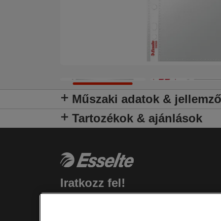
Műszaki adatok & jellemz
Tartozékok & ajánlások
Iratkozz fel!
Rendelkezz naprakész információkkal a
termékekkel, promóciókkal kapcsolatban