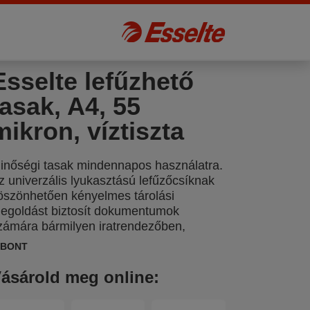
Esselte lefűzhető
tasak, A4, 55
mikron, víztiszta
inőségi tasak mindennapos használatra.
z univerzális lyukasztású lefűzőcsíknak
öszönhetően kényelmes tárolási
egoldást biztosít dokumentumok
zámára bármilyen iratrendezőben,
yűrűskönyvben.
IBONT
ásárold meg online: