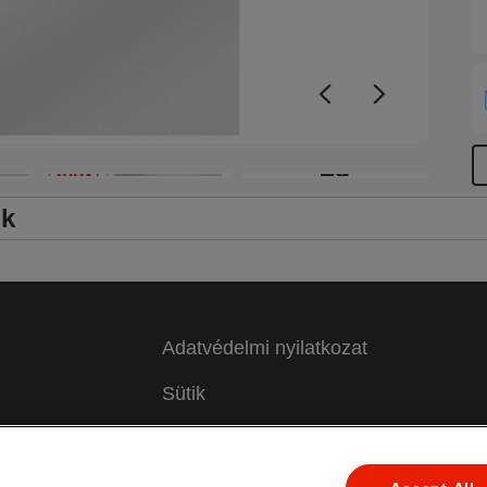
+9
ők
Adatvédelmi nyilatkozat
Sütik
Jogi közlemény
 a
Impresszum