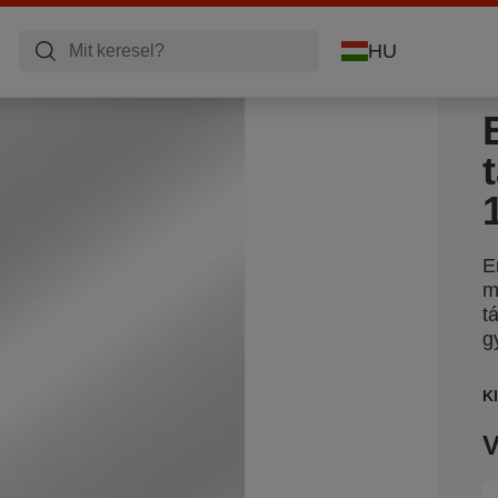
HU
E
m
t
g
K
V