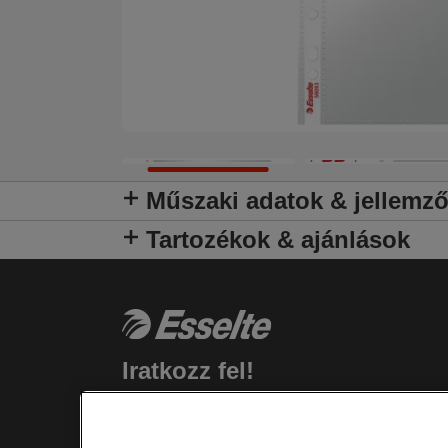
Műszaki adatok & jellemz
Tartozékok & ajánlások
Iratkozz fel!
Rendelkezz naprakész információkkal a
termékekkel, promóciókkal kapcsolatban