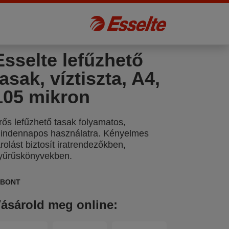
Esselte lefűzhető
tasak, víztiszta, A4,
105 mikron
rős lefűzhető tasak folyamatos,
indennapos használatra. Kényelmes
árolást biztosít iratrendezőkben,
yűrűskönyvekben.
IBONT
ásárold meg online: