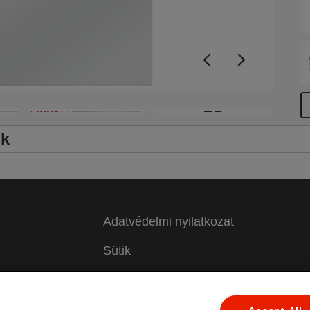
+9
ők
Adatvédelmi nyilatkozat
Sütik
Jogi közlemény
 a
Impresszum