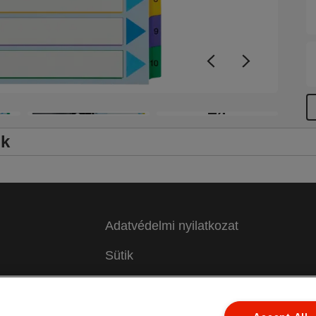
+4
ők
Adatvédelmi nyilatkozat
Sütik
Jogi közlemény
 a
Impresszum