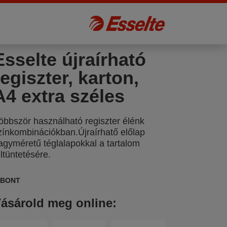
Esselte újraírható
regiszter, karton,
A4 extra széles
öbbször használható regiszter élénk
zínkombinációkban.Újraírhatő előlap
agyméretű téglalapokkal a tartalom
eltüntetésére.
IBONT
ásárold meg online: