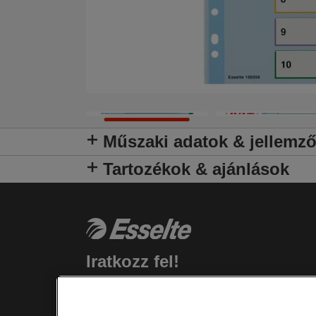
Műszaki adatok & jellemz
Tartozékok & ajánlások
Iratkozz fel!
Rendelkezz naprakész információkkal a
termékekkel, promóciókkal kapcsolatban