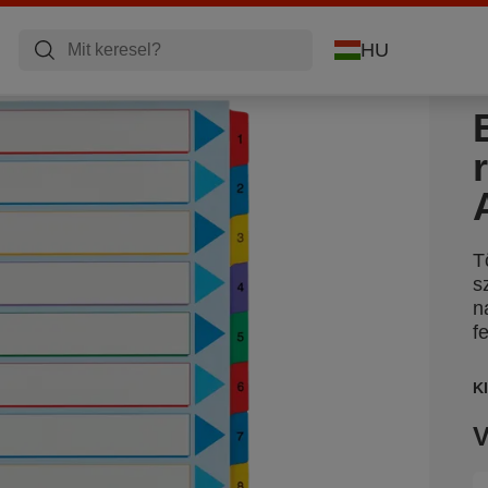
HU
T
s
n
f
K
V