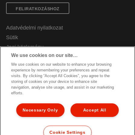
FELIRATKOZÁSHOZ
Adatvédelmi nyilatkozat
Sütik
Jogi közlemény
We use cookies on our site…
Impresszum
We use cookies on our website to enhance your browsing
Adataim kezelése
experience by remembering your preferences and repeat
Álláslehetőségek
visits. By clicking “Accept All Cookies”, you agree to the
storing of cookies on your device to enhance site
Csomagolás újrahasznosítási útmutató
navigation, analyse site usage, and assist in our marketing
efforts.
Jótállási feltételek
Megfelelőségi nyilatkozatok
Necessary Only
Accept All
Oldaltérkép
© 2026 ACCO Brands. All Rights Reserved.
Cookie Settings