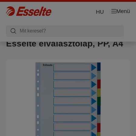
Menü
HU
Esselte elválasztólap, PP, A4