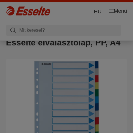
Menü
HU
Esselte elválasztólap, PP, A4