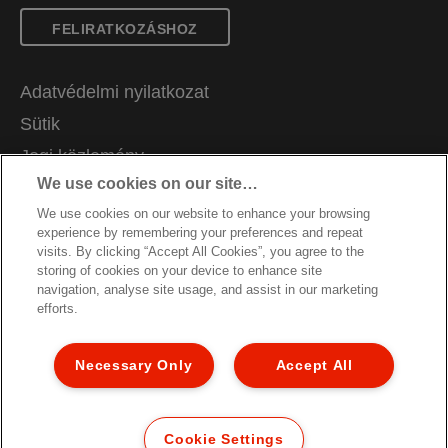
FELIRATKOZÁSHOZ
Adatvédelmi nyilatkozat
Sütik
Jogi közlemény
We use cookies on our site…
Impresszum
We use cookies on our website to enhance your browsing
Adataim kezelése
experience by remembering your preferences and repeat
Álláslehetőségek
visits. By clicking “Accept All Cookies”, you agree to the
storing of cookies on your device to enhance site
Csomagolás újrahasznosítási útmutató
navigation, analyse site usage, and assist in our marketing
efforts.
Jótállási feltételek
Megfelelőségi nyilatkozatok
Necessary Only
Accept All
Oldaltérkép
© 2026 ACCO Brands. All Rights Reserved.
Cookie Settings