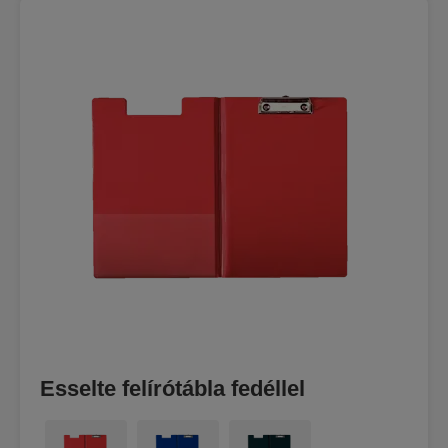
Esselte felírótábla fedéllel