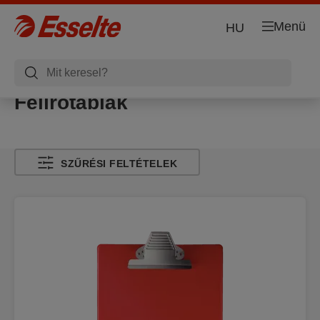
Menü
HU
Felírótáblák
SZŰRÉSI FELTÉTELEK