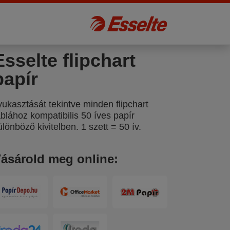
Esselte flipchart
papír
yukasztását tekintve minden flipchart
áblához kompatibilis 50 íves papír
ülönböző kivitelben. 1 szett = 50 ív.
ásárold meg online: