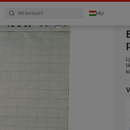
HU
L
t
k
V