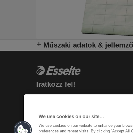
Műszaki adatok & jellemz
Iratkozz fel!
Rendelkezz naprakész információkkal a
termékekkel, promóciókkal kapcsolatban
postafiókodon keresztül!
We use cookies on our site…
FELIRATKOZÁSHOZ
We use cookies on our website to enhance your brows
preferences and repeat visits. By clicking “Accept All 