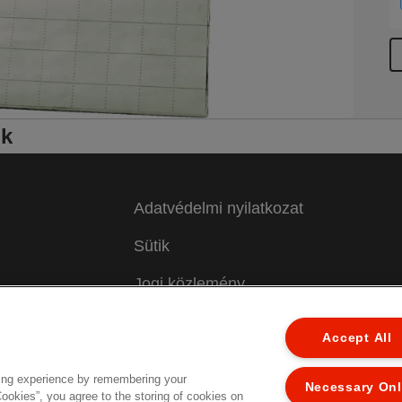
ők
Adatvédelmi nyilatkozat
Sütik
Jogi közlemény
 a
Impresszum
Accept All
Adataim kezelése
ing experience by remembering your
Necessary On
Cookies”, you agree to the storing of cookies on