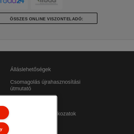
ÖSSZES ONLINE VISZONTELADÓ:
Álláslehetőségek
Csomagolás újrahasznosítási
útmutató
Jótállási feltételek
Megfelelőségi nyilatkozatok
Oldaltérkép
ly