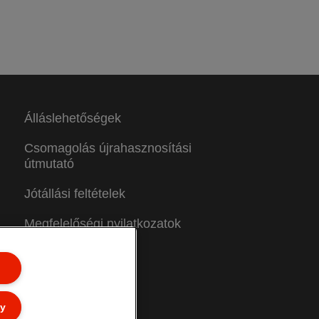
Álláslehetőségek
Csomagolás újrahasznosítási
útmutató
Jótállási feltételek
Megfelelőségi nyilatkozatok
Oldaltérkép
ly