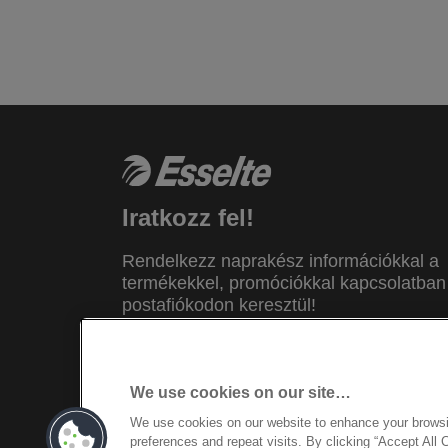
Iratkozz fel!
Rendelkezz naprakész információkkal a
termékekkel, promóciókkal kapcsolatban
postafiókodon keresztül!
FELIRATKOZÁSHOZ
We use cookies on our site…
We use cookies on our website to enhance your brows
© 2026 ACCO Brands. All Rights Reserv
preferences and repeat visits. By clicking “Accept All 