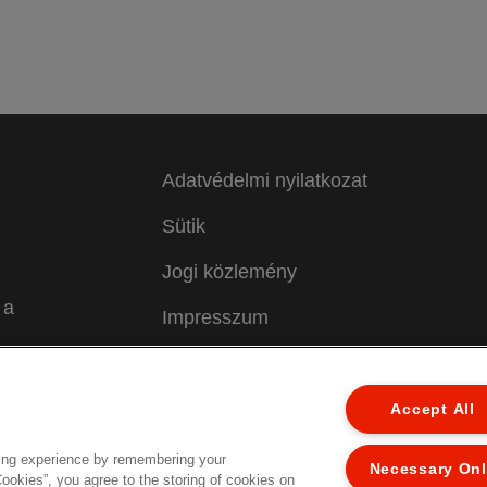
Adatvédelmi nyilatkozat
Sütik
Jogi közlemény
 a
Impresszum
Adataim kezelése
Accept All
ing experience by remembering your
Necessary On
ed.
Cookies”, you agree to the storing of cookies on