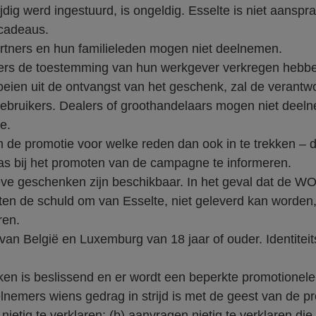
ijdig werd ingestuurd, is ongeldig. Esselte is niet aanspra
 cadeaus.
tners en hun familieleden mogen niet deelnemen.
ers de toestemming van hun werkgever verkregen hebb
oeien uit de ontvangst van het geschenk, zal de verantw
dgebruikers. Dealers of groothandelaars mogen niet dee
e.
m de promotie voor welke reden dan ook in te trekken – 
was bij het promoten van de campagne te informeren.
ieve geschenken zijn beschikbaar. In het geval dat de 
ten de schuld om van Esselte, niet geleverd kan worden,
ren.
an België en Luxemburg van 18 jaar of ouder. Identitei
aken is beslissend en er wordt een beperkte promotionel
elnemers wiens gedrag in strijd is met de geest van de pr
etig te verklaren; (b) aanvragen nietig te verklaren die v