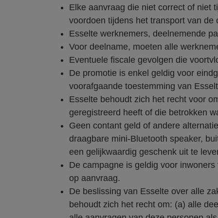
Elke aanvraag die niet correct of niet t
voordoen tijdens het transport van de
Esselte werknemers, deelnemende par
Voor deelname, moeten alle werknem
Eventuele fiscale gevolgen die voortvl
De promotie is enkel geldig voor ein
voorafgaande toestemming van Esselt
Esselte behoudt zich het recht voor o
geregistreerd heeft of die betrokken 
Geen contant geld of andere alternat
draagbare mini-Bluetooth speaker, bui
een gelijkwaardig geschenk uit te leve
De campagne is geldig voor inwoners v
op aanvraag.
De beslissing van Esselte over alle z
behoudt zich het recht om: (a) alle de
alle aanvragen van deze personen als ni