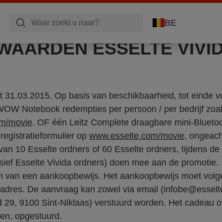
BE
AARDEN ESSELTE VIVID
ot 31.03.2015. Op basis van beschikbaarheid, tot einde v
 WOW Notebook redempties per persoon / per bedrijf zoals
om/movie
. OF één Leitz Complete draagbare mini-Bluetoo
 registratieformulier op
www.esselte.com/movie
, ongeach
van 10 Esselte ordners of 60 Esselte ordners, tijdens de
usief Esselte Vivida ordners) doen mee aan de promotie.
jn van een aankoopbewijs. Het aankoopbewijs moet volg
adres. De aanvraag kan zowel via email (infobe@esselte
 29, 9100 Sint-Niklaas) verstuurd worden. Het cadeau 
gen, opgestuurd.