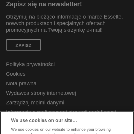
Zapisz się na newsletter!
Otrzymuj na bieżąco informacje o marce Esselte,
nowych produktach i specjalnych ofertach
promocyjnych na Twoją skrzynkę e-mail!
ZAPISZ
Polityka prywatności
Cookies
Nota prawna
Wydawca strony internetowej
Zarządzaj moimi danymi
Informacja o realizowanej strategii podatkowej
We use cookies on our site…
Wsparcie klienta
We use cookies on our website to enhance your browsing
Kariera