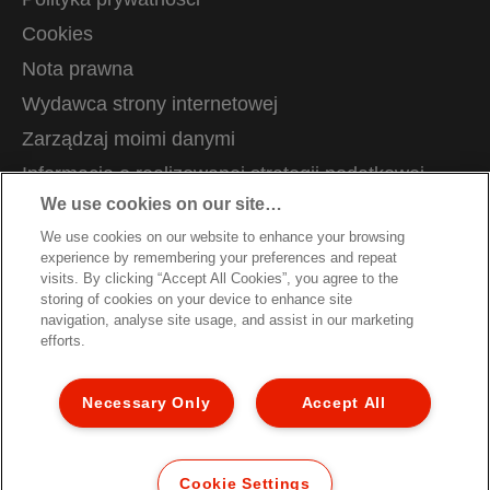
Cookies
Nota prawna
Wydawca strony internetowej
Zarządzaj moimi danymi
Informacja o realizowanej strategii podatkowej
We use cookies on our site…
Wsparcie klienta
We use cookies on our website to enhance your browsing
Kariera
experience by remembering your preferences and repeat
Wytyczne dotyczące recyklingu opakowań
visits. By clicking “Accept All Cookies”, you agree to the
storing of cookies on your device to enhance site
Warunki gwarancji
navigation, analyse site usage, and assist in our marketing
efforts.
Certyfikat zgodności
Ogólne warunki sprzedaży i współpracy
Necessary Only
Accept All
Mapa strony
© 2026 ACCO Brands. All Rights Reserved.
Cookie Settings