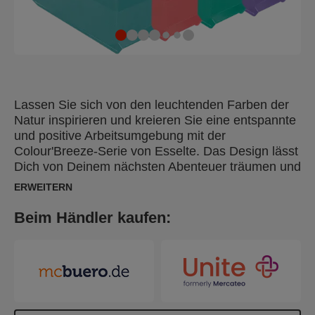
Lassen Sie sich von den leuchtenden Farben der
Natur inspirieren und kreieren Sie eine entspannte
und positive Arbeitsumgebung mit der
Colour'Breeze-Serie von Esselte. Das Design lässt
Dich von Deinem nächsten Abenteuer träumen und
sorgt dafür, dass Du beim Studieren, Lernen oder
ERWEITERN
bei der Arbeit organisiert und motiviert bleibst. Der
Esselte Colour'Breeze Stehsammler im A4-Format
Beim Händler kaufen:
dient der Aufbewahrung von Katalogen,
Zeitschriften, Broschüren und sonstiger
Unterlagen. Diese transparenten Stehsammler
sind ideal für den Einsatz auf Schreibtischen oder
in Regalen. Sie haben eine niedrige Rückenhöhe,
damit der Inhalt gut sichtbar und leicht zugänglich