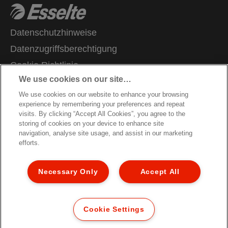
Datenschutzhinweise
Datenzugriffsberechtigung
Cookie Richtlinie
We use cookies on our site…
Legal Notice
We use cookies on our website to enhance your browsing
Impressum
experience by remembering your preferences and repeat
Garantie Bedingungen
visits. By clicking “Accept All Cookies”, you agree to the
storing of cookies on your device to enhance site
Hinweise zum Verpackungsrecycling
navigation, analyse site usage, and assist in our marketing
efforts.
Konformitätserklärungen
Site Map
Necessary Only
Accept All
Kundenservice
© 2026 ACCO Brands. All Rights Reserved.
Cookie Settings