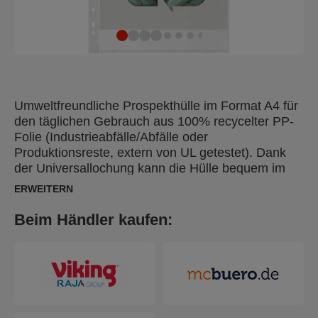
Umweltfreundliche Prospekthülle im Format A4 für
den täglichen Gebrauch aus 100% recycelter PP-
Folie (Industrieabfälle/Abfälle oder
Produktionsreste, extern von UL getestet). Dank
der Universallochung kann die Hülle bequem im
Ordner oder Ringbuch abgelegt werden. Das
ERWEITERN
gesamte Produkt kann wiederverwendet und
erneut recycelt werden. Verpackt im Beutel, der zu
Beim Händler kaufen:
70% aus recyceltem PP besteht und zu 100 %
recycelbar ist. Made in Europe.