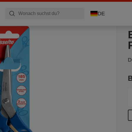
DE
D
B