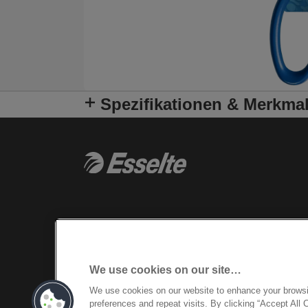
Spezifikationen & Merkma
We use cookies on our site…
We use cookies on our website to enhance your brows
preferences and repeat visits. By clicking “Accept All 