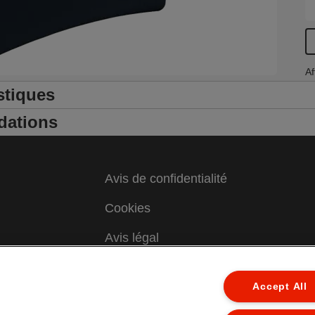
Af
stiques
dations
Avis de confidentialité
Cookies
Avis légal
Colophon
Accept All
Gérer mes données