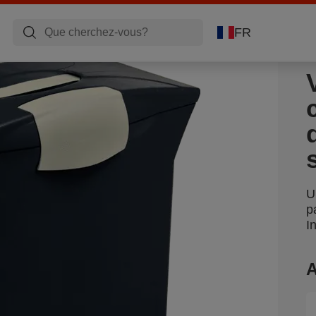
FR
U
p
I
A