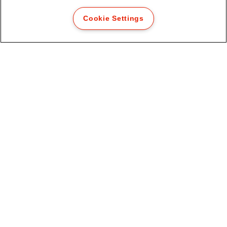
Cookie Settings
Bande magnétique adhésive
VOIR LE PRODUIT
OÙ ACHETER