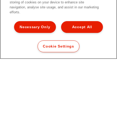
storing of cookies on your device to enhance site
Corbeille à courrier Esselte
navigation, analyse site usage, and assist in our marketing
Colour'Breeze
efforts.
Necessary Only
Accept All
VOIR LE PRODUIT
Cookie Settings
OÙ ACHETER