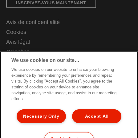
INSCRIVEZ-VOUS MAINTENANT
Avis de confidentialité
Cookies
Avis légal
Colophon
We use cookies on our site…
Gérer mes données
We use cookies on our website to enhance your browsing
Support client
experience by remembering your preferences and repeat
Carrières
visits. By clicking “Accept All Cookies”, you agree to the
storing of cookies on your device to enhance site
Guide du recyclage des emballages
navigation, analyse site usage, and assist in our marketing
efforts.
Conditions de garantie
Déclarations de conformité
Necessary Only
Accept All
Plan du site
© 2026 ACCO Brands. All Rights Reserved.