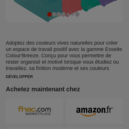
Adoptez des couleurs vives naturelles pour créer
un espace de travail positif avec la gamme Esselte
Colour'Breeze. Conçu pour vous permettre de
rester organisé et motivé lorsque vous étudiez ou
travaillez, sa finition moderne et ses couleurs
relaxantes vous feront rêver à vos prochaines
DÉVELOPPER
aventures. Le porte-revues A4 Esselte
Colour'Breeze est conçu pour ranger les
Achetez maintenant chez
catalogues, les magazines, les brochures et les
documents administratifs. Idéal pour une utilisation
sur les bureaux ou les étagères, ces porte-revues
translucides ont une hauteur limitée pour que le
contenu reste visible et facile d'accès. Disponible
dans 4 couleurs vibrantes avec une finition