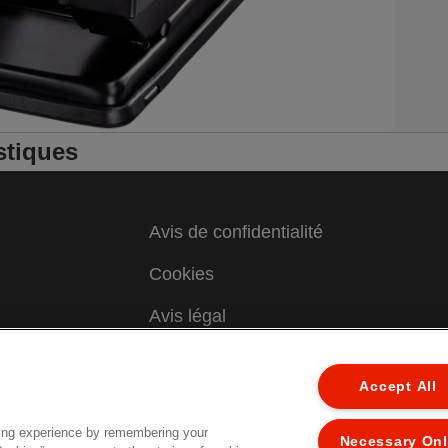
stiques
Avis de confidentialité
Cookies
Avis légal
Colophon
Accept All
Gérer mes données
ing experience by remembering your
Support client
Necessary On