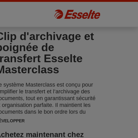
Clip d'archivage et
poignée de
transfert Esselte
Masterclass
e système Masterclass est conçu pour
implifier le transfert et l’archivage des
ocuments, tout en garantissant sécurité
t organisation parfaite. Il maintient les
ocuments dans le bon ordre lors du
ransfert depuis un mécanisme à levier,
ÉVELOPPER
arantissant que rien ne bouge, ne se plie
u ne se perde pendant l’opération. La
chetez maintenant chez