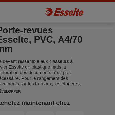
Porte-revues
Esselte, PVC, A4/70
mm
e devant ressemble aux classeurs à
evier Esselte en plastique mais la
erforation des documents n'est pas
écessaire. Pour le rangement des
ocuments sur les bureaux, les étagères,
t dans les salles d'archives.
ÉVELOPPER
chetez maintenant chez