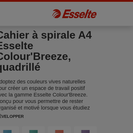
Cahier à spirale A4
Esselte
Colour'Breeze,
quadrillé
doptez des couleurs vives naturelles
our créer un espace de travail positif
vec la gamme Esselte Colour'Breeze.
onçu pour vous permettre de rester
rganisé et motivé lorsque vous étudiez
u travaillez, sa finition moderne et ses
ÉVELOPPER
ouleurs relaxantes vous feront rêver à
os prochaines aventures. Le cahier